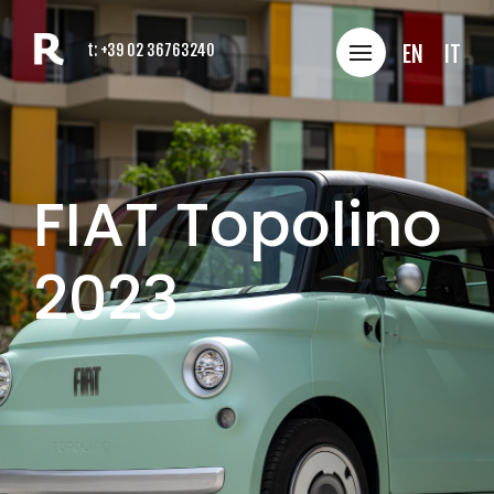
t:
+39 02 36763240
EN
IT
FIAT Topolino
2023